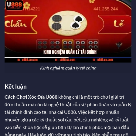
Kinh nghiệm quản lý tài chính
Kết luận
Cách Chơi Xóc Đĩa U888
không chỉ là một trò chơi giải trí
đơn thuần mà còn là nghệ thuật của sự phán đoán và quản lý
tài chính đỉnh cao tại nhà cái U888. Việc kết hợp nhuần
nhuyễn giữa các kỹ thuật soi cầu bệt, cầu nghiêng và kỷ luật
vào tiền khoa học sẽ giúp bạn tự tin chinh phục mọi bàn đấu
hằng ngày. Hãy luôn giữ vững sự tỉnh táo, kiên nhẫn trau dồi