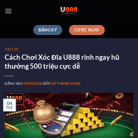
Bỏ
qua
nội
dung
ĐĂNG KÝ
CƯỢC NGAY
TIN TỨC
Cách Chơi Xóc Đĩa U888 rinh ngay hũ
thưởng 500 triệu cực dễ
ĐĂNG VÀO
04/01/2026
BỞI
VŨ THÀNH LONG
04
Th1