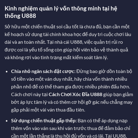
Kinh nghiệm quản lý vốn thông minh tại hệ
thống U888
Sở hữu một chiến thuật soi cầu tốt là chưa đủ, bạn cần một
kế hoạch sử dụng tài chính khoa học để duy trì cuộc chơi lâu
dài và an toàn nhất. Tại nhà cái U888, việc quản trị rủi ro
được coi là yếu tố sống còn giúp hội viên bảo vệ thành quả
và không rơi vào tình trạng mất kiểm soát tâm lý.
Chia nhỏ ngân sách đặt cược:
Đừng bao giờ dồn toàn bộ
số tiền vào một ván duy nhất, hãy chia vốn thành nhiều
phần nhỏ để có thể tham gia được nhiều phiên đấu hơn.
Cách chơi này tại
Cách Chơi Xóc Đĩa U888
giúp bạn giảm
bớt áp lực tâm lý và có thêm cơ hội gỡ gác nếu chẳng may
gặp phải một vài ván thua đầu tiên.
Sử dụng chiến thuật gấp thếp:
Bạn có thể áp dụng nạp
thêm vốn vào ván sau khi ván trước thua để đảm bảo chỉ
cần một lần thắng là thu hồi đủ vốn và có lãi. Tại UU88,