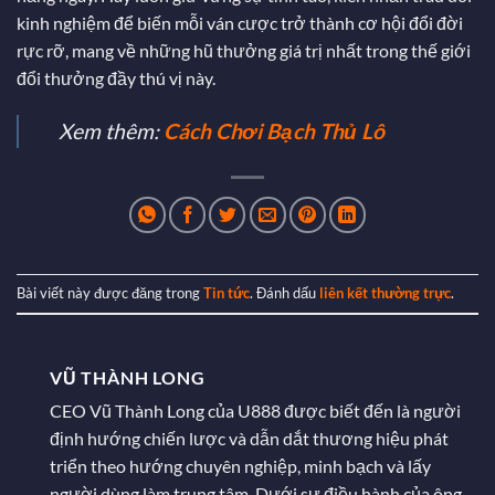
kinh nghiệm để biến mỗi ván cược trở thành cơ hội đổi đời
rực rỡ, mang về những hũ thưởng giá trị nhất trong thế giới
đổi thưởng đầy thú vị này.
Xem thêm:
Cách Chơi Bạch Thủ Lô
Bài viết này được đăng trong
Tin tức
. Đánh dấu
liên kết thường trực
.
VŨ THÀNH LONG
CEO Vũ Thành Long của U888 được biết đến là người
định hướng chiến lược và dẫn dắt thương hiệu phát
triển theo hướng chuyên nghiệp, minh bạch và lấy
người dùng làm trung tâm. Dưới sự điều hành của ông,