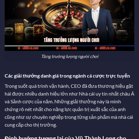
Tăng trưởng lượng người chơi
Các giải thưởng danh giá trong ngành cá cược trực tuyến
Trong suốt quá trình vận hành, CEO đã đưa thương hiệu gặt
hái được nhiều danh hiệu lớn như Nhà cái uy tín nhất châu Á
và Sảnh cược của năm. Những giải thưởng này là minh
chứng rõ nét nhất cho năng lực quản trị xuất sắc của anh
cũng như sự chuyên nghiệp trong từng sản phẩm mà nhà cái
cung cấp cho thị trường.
Định hướng tương lai của Vũ Thành Long cho