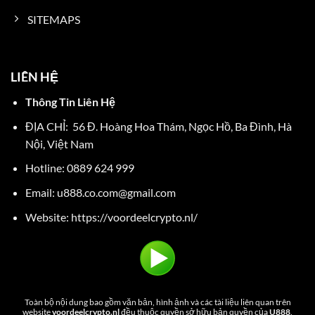
SITEMAPS
LIÊN HỆ
Thông Tin Liên Hệ
ĐỊA CHỈ:
56 Đ. Hoàng Hoa Thám, Ngọc Hồ, Ba Đình, Hà
Nội, Việt Nam
Hotline:
0889 624 999
Email:
u888.co.com@gmail.com
Website:
https://voordeelcrypto.nl/
Toàn bộ nội dung bao gồm văn bản, hình ảnh và các tài liệu liên quan trên
website
voordeelcrypto.nl
đều thuộc quyền sở hữu bản quyền của
U888
.