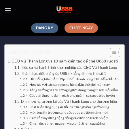
Bỏ
qua
nội
dung
ĐĂNG KÝ
CƯỢC NGAY
Table of Contents
CEO Vũ Thành Long và 10 năm kiến tạo đế chế U888 rực rỡ
Tiểu sử và hành trình khởi nghiệp của CEO Vũ Thành Long
Thành tựu đột phá giúp U888 khẳng định vị thế số 1
Hệ thống bảo mật 5 lớp do Vũ Thành Long trực tiếp chỉ đạo
Hợp tác với các sảnh game hàng đầu thế giới hiện nay
Tăng trưởng 200% lượng người dùng trung thành mỗi năm
Các giải thưởng danh giá trong ngành cá cược trực tuyến
Định hướng tương lai của Vũ Thành Long cho thương hiệu
Phát triển ứng dụng AI tối ưu trải nghiệm người dùng
Mở rộng thị trường sang các quốc gia tiềm năng mới
Cam kết xây dựng cộng đồng cá cược có trách nhiệm
Chiến dịch thiện nguyện vì sự phát triển của xã hội