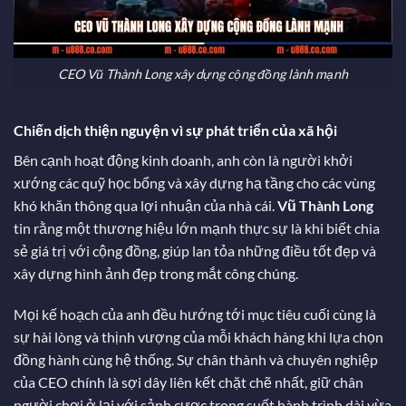
CEO Vũ Thành Long xây dựng cộng đồng lành mạnh
Chiến dịch thiện nguyện vì sự phát triển của xã hội
Bên cạnh hoạt động kinh doanh, anh còn là người khởi
xướng các quỹ học bổng và xây dựng hạ tầng cho các vùng
khó khăn thông qua lợi nhuận của nhà cái.
Vũ Thành Long
tin rằng một thương hiệu lớn mạnh thực sự là khi biết chia
sẻ giá trị với cộng đồng, giúp lan tỏa những điều tốt đẹp và
xây dựng hình ảnh đẹp trong mắt công chúng.
Mọi kế hoạch của anh đều hướng tới mục tiêu cuối cùng là
sự hài lòng và thịnh vượng của mỗi khách hàng khi lựa chọn
đồng hành cùng hệ thống. Sự chân thành và chuyên nghiệp
của CEO chính là sợi dây liên kết chặt chẽ nhất, giữ chân
người chơi ở lại với sảnh cược trong suốt hành trình dài vừa