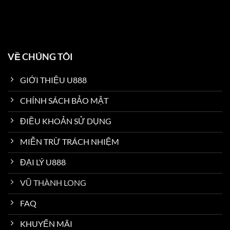
VỀ CHÚNG TÔI
GIỚI THIỆU U888
CHÍNH SÁCH BẢO MẬT
ĐIỀU KHOẢN SỬ DỤNG
MIỄN TRỪ TRÁCH NHIỆM
ĐẠI LÝ U888
VŨ THÀNH LONG
FAQ
KHUYẾN MÃI